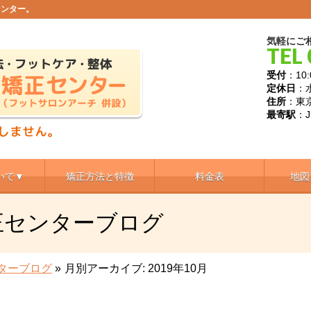
センター。
気軽にご
TEL 
受付
：10:
定休日
：
住所
：東京
最寄駅
：
いて▼
矯正方法と特徴
料金表
地図
正センターブログ
ターブログ
»
月別アーカイブ: 2019年10月