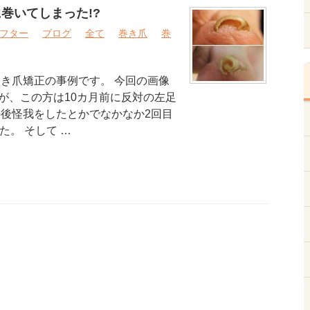
巻いてしまった!?
フター
ブログ
全て
巻き爪
巻
巻き爪矯正の事例です。 今回の画像
が、この方は10カ月前に反対の左足
の後怪我をしたとかでなかなか2回目
た。 そして …