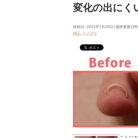
変化の出にく
投稿日 : 2021年7月20日
最終更新日時 :
矯正
,
ツメフラ
こんに