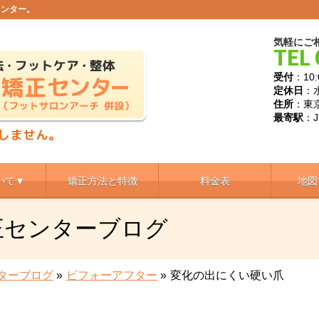
センター。
気軽にご
TEL 
受付
：10:
定休日
：
住所
：東京
最寄駅
：
いて▼
矯正方法と特徴
料金表
地図
正センターブログ
ターブログ
»
ビフォーアフター
»
変化の出にくい硬い爪