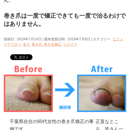
ん。
巻き爪は一度で矯正できても一度で治るわけで
はありません。
投稿日 : 2019年7月14日
最終更新日時 : 2019年7月8日
カテゴリー :
ビフォ
ーアフター
,
全て
,
巻き爪
,
巻き爪矯正
,
ツメフラ
施術後
千葉県在住の60代女性の巻き爪矯正の事
正直なとこ
例です。
ろ、皆さん一