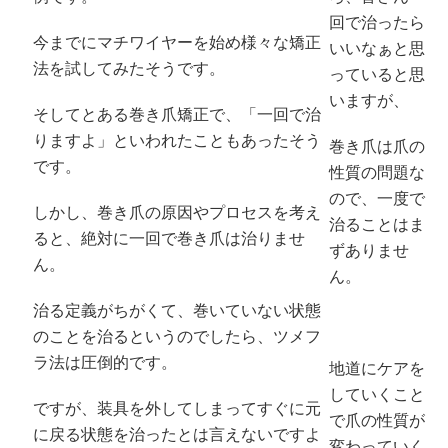
回で治ったら
今までにマチワイヤーを始め様々な矯正
いいなぁと思
法を試してみたそうです。
っていると思
いますが、
そしてとある巻き爪矯正で、「一回で治
りますよ」といわれたこともあったそう
巻き爪は爪の
です。
性質の問題な
ので、一度で
しかし、巻き爪の原因やプロセスを考え
治ることはま
ると、絶対に一回で巻き爪は治りませ
ずありませ
ん。
ん。
治る定義がちがくて、巻いていない状態
のことを治るというのでしたら、ツメフ
ラ法は圧倒的です。
地道にケアを
していくこと
ですが、装具を外してしまってすぐに元
で爪の性質が
に戻る状態を治ったとは言えないですよ
変わっていく