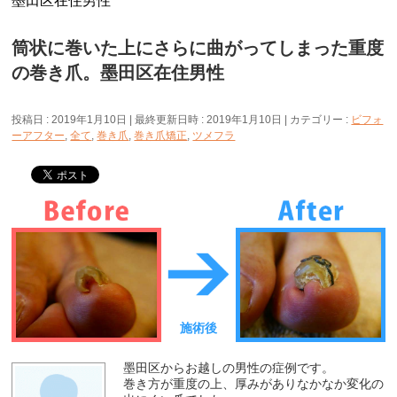
墨田区在住男性
筒状に巻いた上にさらに曲がってしまった重度
の巻き爪。墨田区在住男性
投稿日 : 2019年1月10日
最終更新日時 : 2019年1月10日
カテゴリー :
ビフォ
ーアフター
,
全て
,
巻き爪
,
巻き爪矯正
,
ツメフラ
施術後
墨田区からお越しの男性の症例です。
巻き方が重度の上、厚みがありなかなか変化の